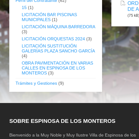
Perfil del Contratante
(62)
ORD
15
(1)
DE 
LICITACIÓN BAR PISCINAS
(75 kB
MUNICIPALES
(1)
LICITACIÓN MÁQUINA BARREDORA
(3)
LICITACIÓN ORQUESTAS 2024
(3)
LICITACIÓN SUSTITUCIÓN
GALERÍAS PLAZA SANCHO GARCÍA
(4)
OBRA PAVIMENTACIÓN EN VARIAS
CALLES EN ESPINOSA DE LOS
MONTEROS
(3)
Trámites y Gestiones
(9)
SOBRE ESPINOSA DE LOS MONTEROS
Bienvenido a la Muy Noble y Muy Ilustre Villa de Espinosa de los