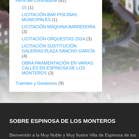
Perfil del Contratante
(62)
15
(1)
LICITACIÓN BAR PISCINAS
MUNICIPALES
(1)
LICITACIÓN MÁQUINA BARREDORA
(3)
LICITACIÓN ORQUESTAS 2024
(3)
LICITACIÓN SUSTITUCIÓN
GALERÍAS PLAZA SANCHO GARCÍA
(4)
OBRA PAVIMENTACIÓN EN VARIAS
CALLES EN ESPINOSA DE LOS
MONTEROS
(3)
Trámites y Gestiones
(9)
SOBRE ESPINOSA DE LOS MONTEROS
Bienvenido a la Muy Noble y Muy Ilustre Villa de Espinosa de los