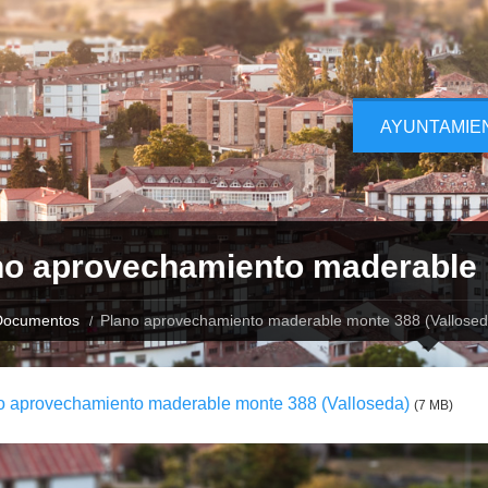
AYUNTAMIE
no aprovechamiento maderable 
Documentos
Plano aprovechamiento maderable monte 388 (Vallosed
o aprovechamiento maderable monte 388 (Valloseda)
(7 MB)