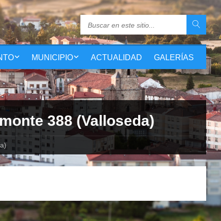
NTO
MUNICIPIO
ACTUALIDAD
GALERÍAS
monte 388 (Valloseda)
a)