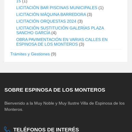
15
(1)
LICITACIÓN BAR PISCINAS MUNICIPALES
(1)
LICITACIÓN MÁQUINA BARREDORA
(3)
LICITACIÓN ORQUESTAS 2024
(3)
LICITACIÓN SUSTITUCIÓN GALERÍAS PLAZA
SANCHO GARCÍA
(4)
OBRA PAVIMENTACIÓN EN VARIAS CALLES EN
ESPINOSA DE LOS MONTEROS
(3)
Trámites y Gestiones
(9)
SOBRE ESPINOSA DE LOS MONTEROS
Bienvenido a la Muy Noble y Muy Ilustre Villa de Espinosa de los
Monteros.
TELÉFONOS DE INTERÉS