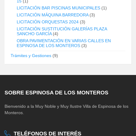
15
(1)
LICITACIÓN BAR PISCINAS MUNICIPALES
(1)
LICITACIÓN MÁQUINA BARREDORA
(3)
LICITACIÓN ORQUESTAS 2024
(3)
LICITACIÓN SUSTITUCIÓN GALERÍAS PLAZA
SANCHO GARCÍA
(4)
OBRA PAVIMENTACIÓN EN VARIAS CALLES EN
ESPINOSA DE LOS MONTEROS
(3)
Trámites y Gestiones
(9)
SOBRE ESPINOSA DE LOS MONTEROS
Bienvenido a la Muy Noble y Muy Ilustre Villa de Espinosa de los
Monteros.
TELÉFONOS DE INTERÉS