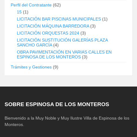
Perfil del Contratante
(62)
15
(1)
LICITACIÓN BAR PISCINAS MUNICIPALES
(1)
LICITACIÓN MÁQUINA BARREDORA
(3)
LICITACIÓN ORQUESTAS 2024
(3)
LICITACIÓN SUSTITUCIÓN GALERÍAS PLAZA
SANCHO GARCÍA
(4)
OBRA PAVIMENTACIÓN EN VARIAS CALLES EN
ESPINOSA DE LOS MONTEROS
(3)
Trámites y Gestiones
(9)
SOBRE ESPINOSA DE LOS MONTEROS
Bienvenido a la Muy Noble y Muy Ilustre Villa de Espinosa de los
Monteros.