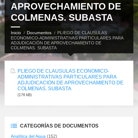
APROVECHAMIENTO DE
COLMENAS. SUBASTA
Inicio
Documentos
PLIEGO DE CLAUSULAS
ECONOMICO-ADMINISTRATIVAS PARTICULARES PARA
ADJUDICACIÓN DE APROVECHAMIENTO DE
COLMENAS. SUBASTA
PLIEGO DE CLAUSULAS ECONOMICO-
ADMINISTRATIVAS PARTICULARES PARA
ADJUDICACIÓN DE APROVECHAMIENTO DE
COLMENAS. SUBASTA
(176 kB)
CATEGORÍAS DE DOCUMENTOS
Analítica del Agua
(152)