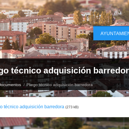
AYUNTAMIE
go técnico adquisición barredo
Documentos
Pliego técnico adquisición barredora
o técnico adquisición barredora
(273 kB)