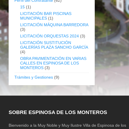
Perfil del Contratante
(62)
15
(1)
LICITACIÓN BAR PISCINAS
MUNICIPALES
(1)
LICITACIÓN MÁQUINA BARREDORA
(3)
LICITACIÓN ORQUESTAS 2024
(3)
LICITACIÓN SUSTITUCIÓN
GALERÍAS PLAZA SANCHO GARCÍA
(4)
OBRA PAVIMENTACIÓN EN VARIAS
CALLES EN ESPINOSA DE LOS
MONTEROS
(3)
Trámites y Gestiones
(9)
SOBRE ESPINOSA DE LOS MONTEROS
Bienvenido a la Muy Noble y Muy Ilustre Villa de Espinosa de los