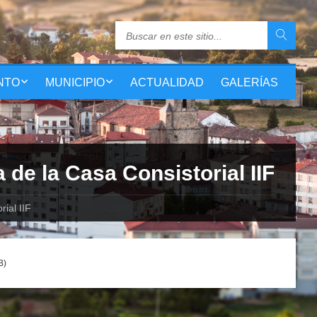
NTO
MUNICIPIO
ACTUALIDAD
GALERÍAS
 de la Casa Consistorial IIF
ial IIF
B)