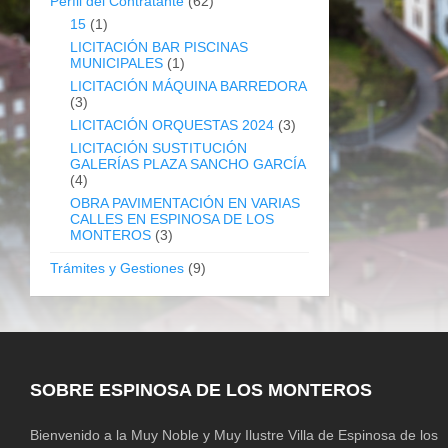
Perfil del Contratante
(62)
15
(1)
LICITACIÓN BAR PISCINAS
MUNICIPALES
(1)
LICITACIÓN MÁQUINA BARREDORA
(3)
LICITACIÓN ORQUESTAS 2024
(3)
LICITACIÓN SUSTITUCIÓN
GALERÍAS PLAZA SANCHO GARCÍA
(4)
OBRA PAVIMENTACIÓN EN VARIAS
CALLES EN ESPINOSA DE LOS
MONTEROS
(3)
Trámites y Gestiones
(9)
SOBRE ESPINOSA DE LOS MONTEROS
Bienvenido a la Muy Noble y Muy Ilustre Villa de Espinosa de los