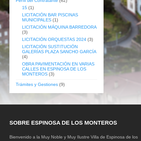
Perfil del Contratante
(62)
15
(1)
LICITACIÓN BAR PISCINAS
MUNICIPALES
(1)
LICITACIÓN MÁQUINA BARREDORA
(3)
LICITACIÓN ORQUESTAS 2024
(3)
LICITACIÓN SUSTITUCIÓN
GALERÍAS PLAZA SANCHO GARCÍA
(4)
OBRA PAVIMENTACIÓN EN VARIAS
CALLES EN ESPINOSA DE LOS
MONTEROS
(3)
Trámites y Gestiones
(9)
SOBRE ESPINOSA DE LOS MONTEROS
Bienvenido a la Muy Noble y Muy Ilustre Villa de Espinosa de los