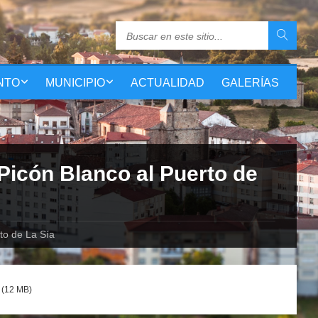
NTO
MUNICIPIO
ACTUALIDAD
GALERÍAS
Picón Blanco al Puerto de
to de La Sía
(12 MB)