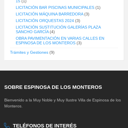
15
(1)
LICITACIÓN BAR PISCINAS MUNICIPALES
(1)
LICITACIÓN MÁQUINA BARREDORA
(3)
LICITACIÓN ORQUESTAS 2024
(3)
LICITACIÓN SUSTITUCIÓN GALERÍAS PLAZA
SANCHO GARCÍA
(4)
OBRA PAVIMENTACIÓN EN VARIAS CALLES EN
ESPINOSA DE LOS MONTEROS
(3)
Trámites y Gestiones
(9)
SOBRE ESPINOSA DE LOS MONTEROS
Bienvenido a la Muy Noble y Muy Ilustre Villa de Espinosa de los
Monteros.
TELÉFONOS DE INTERÉS