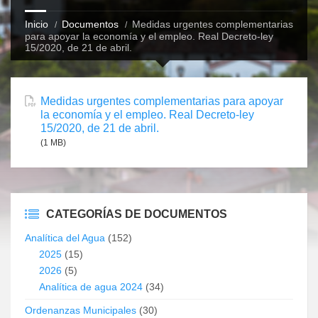
Inicio
Documentos
Medidas urgentes complementarias
para apoyar la economía y el empleo. Real Decreto-ley
15/2020, de 21 de abril.
Medidas urgentes complementarias para apoyar
la economía y el empleo. Real Decreto-ley
15/2020, de 21 de abril.
(1 MB)
CATEGORÍAS DE DOCUMENTOS
Analítica del Agua
(152)
2025
(15)
2026
(5)
Analítica de agua 2024
(34)
Ordenanzas Municipales
(30)