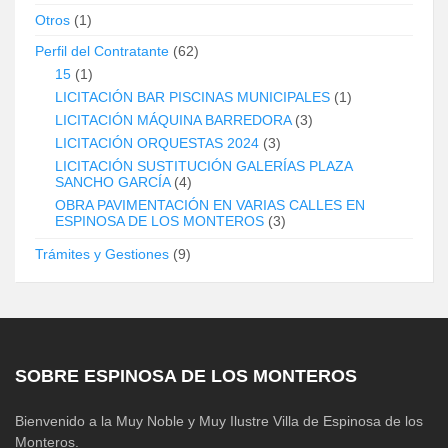
Otros
(1)
Perfil del Contratante
(62)
15
(1)
LICITACIÓN BAR PISCINAS MUNICIPALES
(1)
LICITACIÓN MÁQUINA BARREDORA
(3)
LICITACIÓN ORQUESTAS 2024
(3)
LICITACIÓN SUSTITUCIÓN GALERÍAS PLAZA
SANCHO GARCÍA
(4)
OBRA PAVIMENTACIÓN EN VARIAS CALLES EN
ESPINOSA DE LOS MONTEROS
(3)
Trámites y Gestiones
(9)
SOBRE ESPINOSA DE LOS MONTEROS
Bienvenido a la Muy Noble y Muy Ilustre Villa de Espinosa de los
Monteros.