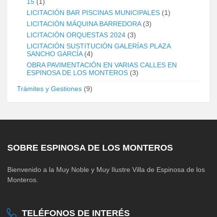
15
(1)
LICITACIÓN BAR PISCINAS MUNICIPALES
(1)
LICITACIÓN MÁQUINA BARREDORA
(3)
LICITACIÓN ORQUESTAS 2024
(3)
LICITACIÓN SUSTITUCIÓN GALERÍAS PLAZA
SANCHO GARCÍA
(4)
OBRA PAVIMENTACIÓN EN VARIAS CALLES EN
ESPINOSA DE LOS MONTEROS
(3)
Trámites y Gestiones
(9)
SOBRE ESPINOSA DE LOS MONTEROS
Bienvenido a la Muy Noble y Muy Ilustre Villa de Espinosa de los
Monteros.
TELÉFONOS DE INTERÉS