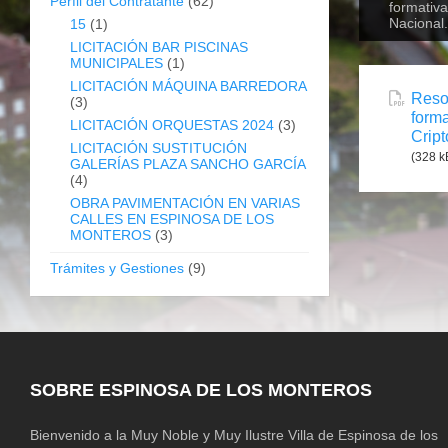
Perfil del Contratante
(62)
formativa
Nacional.
15
(1)
LICITACIÓN BAR PISCINAS
MUNICIPALES
(1)
LICITACIÓN MÁQUINA BARREDORA
Resol
(3)
forma
LICITACIÓN ORQUESTAS 2024
(3)
Cript
LICITACIÓN SUSTITUCIÓN
(328 k
GALERÍAS PLAZA SANCHO GARCÍA
(4)
OBRA PAVIMENTACIÓN EN VARIAS
CALLES EN ESPINOSA DE LOS
MONTEROS
(3)
Trámites y Gestiones
(9)
SOBRE ESPINOSA DE LOS MONTEROS
Bienvenido a la Muy Noble y Muy Ilustre Villa de Espinosa de los