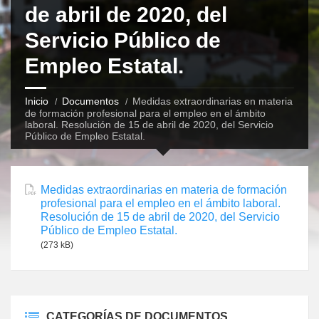
de abril de 2020, del
Servicio Público de
Empleo Estatal.
Inicio
Documentos
Medidas extraordinarias en materia
de formación profesional para el empleo en el ámbito
laboral. Resolución de 15 de abril de 2020, del Servicio
Público de Empleo Estatal.
Medidas extraordinarias en materia de formación
profesional para el empleo en el ámbito laboral.
Resolución de 15 de abril de 2020, del Servicio
Público de Empleo Estatal.
(273 kB)
CATEGORÍAS DE DOCUMENTOS