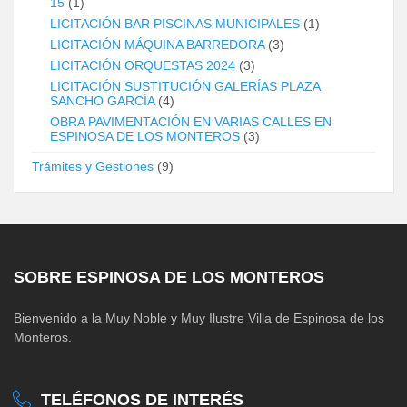
15
(1)
LICITACIÓN BAR PISCINAS MUNICIPALES
(1)
LICITACIÓN MÁQUINA BARREDORA
(3)
LICITACIÓN ORQUESTAS 2024
(3)
LICITACIÓN SUSTITUCIÓN GALERÍAS PLAZA
SANCHO GARCÍA
(4)
OBRA PAVIMENTACIÓN EN VARIAS CALLES EN
ESPINOSA DE LOS MONTEROS
(3)
Trámites y Gestiones
(9)
SOBRE ESPINOSA DE LOS MONTEROS
Bienvenido a la Muy Noble y Muy Ilustre Villa de Espinosa de los
Monteros.
TELÉFONOS DE INTERÉS