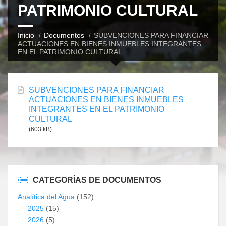
PATRIMONIO CULTURAL
Inicio
Documentos
SUBVENCIONES PARA FINANCIAR
ACTUACIONES EN BIENES INMUEBLES INTEGRANTES
EN EL PATRIMONIO CULTURAL
SUBVENCIONES PARA FINANCIAR
ACTUACIONES EN BIENES INMUEBLES
INTEGRANTES EN EL PATRIMONIO
CULTURAL
(603 kB)
CATEGORÍAS DE DOCUMENTOS
Analítica del Agua
(152)
2025
(15)
2026
(5)