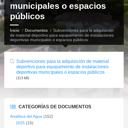
municipales o espacios
públicos
Inicio
Documentos
Subvenciones para la adquisición
de material deportivo para equipamiento de instalaciones
deportivas municipales o espacios públicos
Subvenciones para la adquisición de material
deportivo para equipamiento de instalaciones
deportivas municipales o espacios públicos
(113 kB)
CATEGORÍAS DE DOCUMENTOS
Analítica del Agua
(152)
2025
(15)