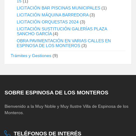
15
(1)
LICITACIÓN BAR PISCINAS MUNICIPALES
(1)
LICITACIÓN MÁQUINA BARREDORA
(3)
LICITACIÓN ORQUESTAS 2024
(3)
LICITACIÓN SUSTITUCIÓN GALERÍAS PLAZA
SANCHO GARCÍA
(4)
OBRA PAVIMENTACIÓN EN VARIAS CALLES EN
ESPINOSA DE LOS MONTEROS
(3)
Trámites y Gestiones
(9)
SOBRE ESPINOSA DE LOS MONTEROS
Bienvenido a la Muy Noble y Muy Ilustre Villa de Espinosa de los
Monteros.
TELÉFONOS DE INTERÉS