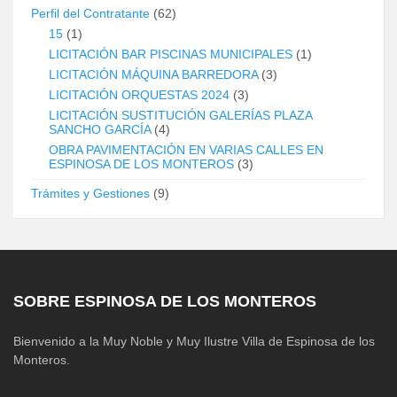
Perfil del Contratante
(62)
15
(1)
LICITACIÓN BAR PISCINAS MUNICIPALES
(1)
LICITACIÓN MÁQUINA BARREDORA
(3)
LICITACIÓN ORQUESTAS 2024
(3)
LICITACIÓN SUSTITUCIÓN GALERÍAS PLAZA
SANCHO GARCÍA
(4)
OBRA PAVIMENTACIÓN EN VARIAS CALLES EN
ESPINOSA DE LOS MONTEROS
(3)
Trámites y Gestiones
(9)
SOBRE ESPINOSA DE LOS MONTEROS
Bienvenido a la Muy Noble y Muy Ilustre Villa de Espinosa de los
Monteros.