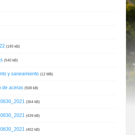
022
(195 kB)
as
(540 kB)
ento y saneamiento
(12 MB)
n de aceras
(508 kB)
_10630_2021
(364 kB)
_10630_2021
(439 kB)
_10630_2021
(402 kB)