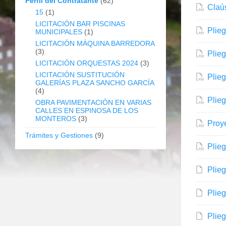
Perfil del Contratante
(62)
Claús
15
(1)
LICITACIÓN BAR PISCINAS
Plieg
MUNICIPALES
(1)
LICITACIÓN MÁQUINA BARREDORA
(3)
Plieg
LICITACIÓN ORQUESTAS 2024
(3)
LICITACIÓN SUSTITUCIÓN
Plieg
GALERÍAS PLAZA SANCHO GARCÍA
(4)
Plieg
OBRA PAVIMENTACIÓN EN VARIAS
CALLES EN ESPINOSA DE LOS
MONTEROS
(3)
Proye
Trámites y Gestiones
(9)
Plieg
Plie
Plie
Plie