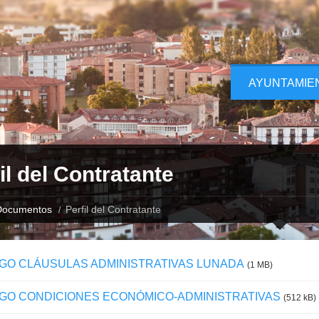
AYUNTAMIE
il del Contratante
Documentos
Perfil del Contratante
EGO CLÁUSULAS ADMINISTRATIVAS LUNADA
(1 MB)
EGO CONDICIONES ECONÓMICO-ADMINISTRATIVAS
(512 kB)