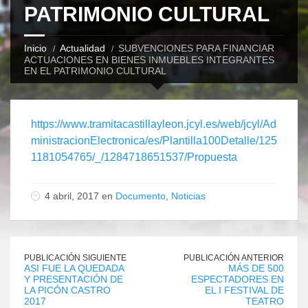
PATRIMONIO CULTURAL
Inicio
Actualidad
SUBVENCIONES PARA FINANCIAR
ACTUACIONES EN BIENES INMUEBLES INTEGRANTES
EN EL PATRIMONIO CULTURAL
https://www.tramitacastillayleon.jcyl.es/web/jcyl/Ad
ministracionElectronica/es/Plantilla100Detalle/125
1181054765/_/1284718651537/Propuesta
4 abril, 2017 en
Documento
,
Noticias
PUBLICACIÓN SIGUIENTE
PUBLICACIÓN ANTERIOR
ASI FUE LA QUEDADA
MÁS DE 500
Y PRESENTACIÓN DE
ESPECTADORES EN
LA PICÓN CASTRO
EL I FESTIVAL DE
2017
TEATRO