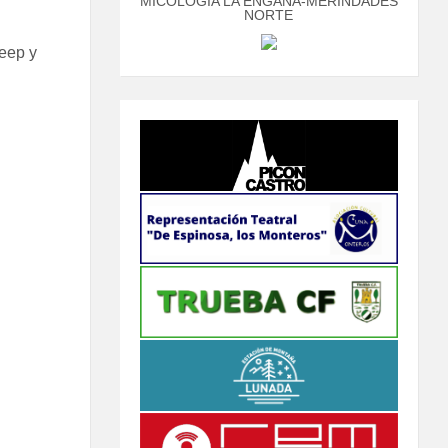
MICOLOGÍA LA ENGAÑA-MERINDADES
NORTE
eep y