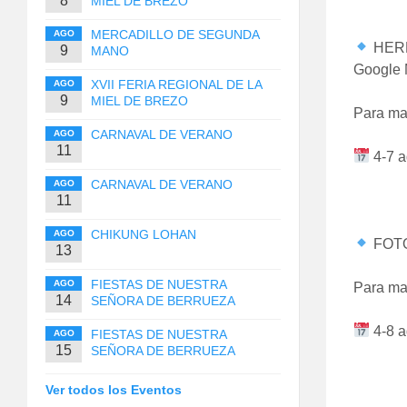
8
MIEL DE BREZO
MERCADILLO DE SEGUNDA
AGO
HERR
9
MANO
Google 
XVII FERIA REGIONAL DE LA
AGO
9
MIEL DE BREZO
Para ma
CARNAVAL DE VERANO
AGO
11
4-7 a
CARNAVAL DE VERANO
AGO
11
CHIKUNG LOHAN
AGO
FOTO
13
FIESTAS DE NUESTRA
AGO
Para ma
14
SEÑORA DE BERRUEZA
4-8 a
FIESTAS DE NUESTRA
AGO
15
SEÑORA DE BERRUEZA
Ver todos los Eventos