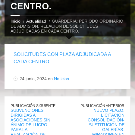
CENTRO.
Inicio
Actualidad
GUARDERÍA: PERIODO ORDINARIO
DE ADMISIÓN. RELACIÓN DE SOLICITUDES
ADJUDICADAS EN CADA CENTRO.
SOLICITUDES CON PLAZA ADJUDICADA A
CADA CENTRO
24 junio, 2024 en
Noticias
PUBLICACIÓN SIGUIENTE
PUBLICACIÓN ANTERIOR
SUBVENCIONES
NUEVO PLAZO:
DIRIGIDAS A
LICITACIÓN
ASOCIACIONES SIN
CONSOLIDACIÓN-
ÁNIMO DE LUCRO
SUSTITUCIÓN DE
PARA LA
GALERÍAS-
REALIZACIÓN DE
MIRADORES EN