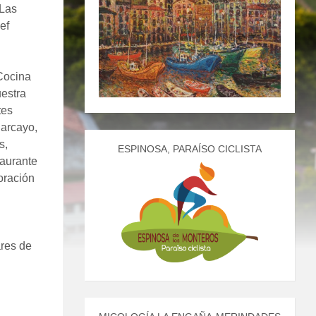
 Las
ef
 Cocina
uestra
tes
arcayo,
s,
ESPINOSA, PARAÍSO CICLISTA
taurante
oración
ares de