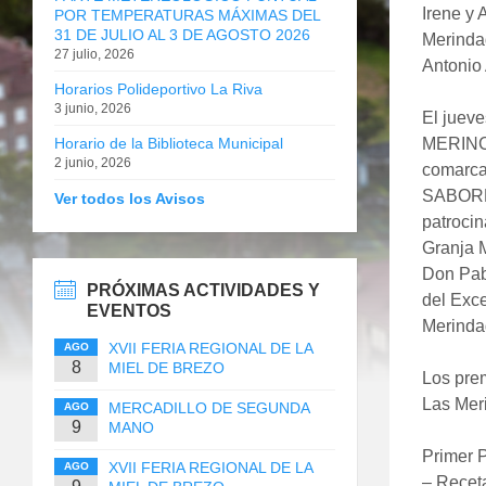
Irene y 
POR TEMPERATURAS MÁXIMAS DEL
31 DE JULIO AL 3 DE AGOSTO 2026
Merindad
27 julio, 2026
Antonio 
Horarios Polideportivo La Riva
3 junio, 2026
El jueve
Horario de la Biblioteca Municipal
MERINCHE
2 junio, 2026
comarca 
SABOREA
Ver todos los Avisos
patroci
Granja 
Don Pab
PRÓXIMAS ACTIVIDADES Y
del Exc
EVENTOS
Merinda
XVII FERIA REGIONAL DE LA
AGO
8
MIEL DE BREZO
Los prem
Las Meri
MERCADILLO DE SEGUNDA
AGO
9
MANO
Primer P
XVII FERIA REGIONAL DE LA
AGO
– Recet