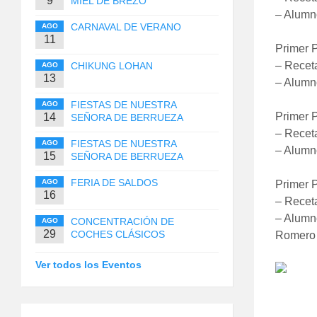
9
MIEL DE BREZO
– Alumno
CARNAVAL DE VERANO
AGO
11
Primer P
– Receta
CHIKUNG LOHAN
AGO
13
– Alumn
FIESTAS DE NUESTRA
AGO
Primer 
14
SEÑORA DE BERRUEZA
– Receta
FIESTAS DE NUESTRA
AGO
– Alumn
15
SEÑORA DE BERRUEZA
FERIA DE SALDOS
AGO
Primer P
16
– Receta
– Alumno
CONCENTRACIÓN DE
AGO
29
COCHES CLÁSICOS
Romero 
Ver todos los Eventos