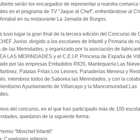
Alberto serán los encargados de representar a nuestra comarca
es en el programa de TV “Jaque al Chef”, enfrentándose al Ch
Arrabal en su restaurante La Jamada de Burgos.
s tuvo lugar la gran final de la tercera edición del Concurso de
F Junior, dirigido a los escolares de Infantil y Primaria de n
de las Merindades, y organizado por la asociación de fabrican
 LAS MERINDADES y el C.E.I.P. Princesa de España de Vill
nado por las empresas Embutidos RIOS, Mantequería Las Nieve
Martinez, Patatas Fritas Los Leones, Panaderías Menesa y Res
lo, miembros todos de Saborea las Merindades, y con la colab
elentísimo Ayuntamiento de Villarcayo y la Mancomunidad Las
des.
ios del concurso, en el que han participado más de 100 escol
ndades, quedaron de la siguiente forma:
remio “Minichef Infantil”
a: Canelones rellenos