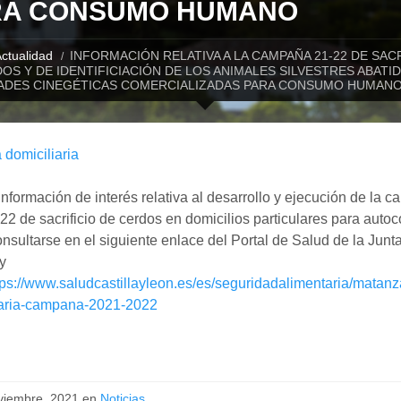
RA CONSUMO HUMANO
ctualidad
INFORMACIÓN RELATIVA A LA CAMPAÑA 21-22 DE SACR
OS Y DE IDENTIFICIACIÓN DE LOS ANIMALES SILVESTRES ABATI
DADES CINEGÉTICAS COMERCIALIZADAS PARA CONSUMO HUMAN
domiciliaria
información de interés relativa al desarrollo y ejecución de la 
2 de sacrificio de cerdos en domicilios particulares para auto
nsultarse en el siguiente enlace del Portal de Salud de la Junt
y
tps://www.saludcastillayleon.es/es/seguridadalimentaria/matanz
iaria-campana-2021-2022
viembre, 2021 en
Noticias