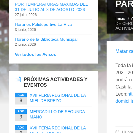
PA
POR TEMPERATURAS MÁXIMAS DEL
31 DE JULIO AL 3 DE AGOSTO 2026
27 julio, 2026
Inicio
A
DE CERD
Horarios Polideportivo La Riva
ACTIVI
3 junio, 2026
Horario de la Biblioteca Municipal
2 junio, 2026
Matanza 
Ver todos los Avisos
Toda la 
2021-202
PRÓXIMAS ACTIVIDADES Y
podrá co
EVENTOS
Castilla 
León:
ht
XVII FERIA REGIONAL DE LA
AGO
8
MIEL DE BREZO
domicil
MERCADILLO DE SEGUNDA
AGO
9
MANO
XVII FERIA REGIONAL DE LA
AGO
19 no