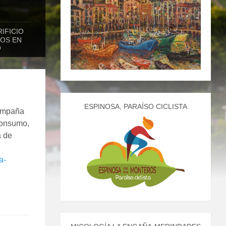
IFICIO
DOS EN
O
ESPINOSA, PARAÍSO CICLISTA
campaña
consumo,
a de
a-