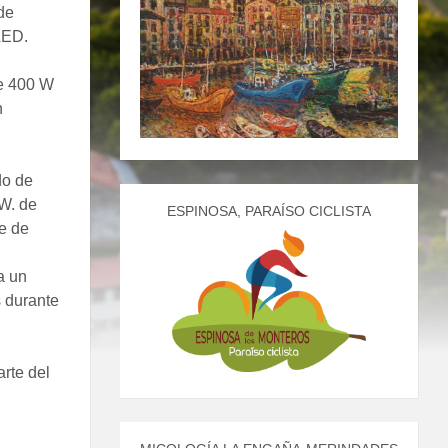
de
LED.
de 400 W
n
do de
W. de
ESPINOSA, PARAÍSO CICLISTA
e de
a un
 durante
rte del