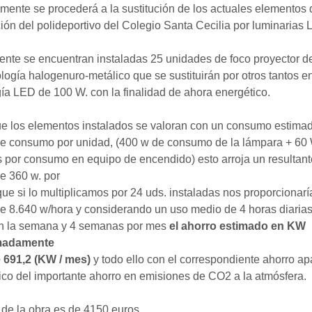
ente se procederá a la sustitución de los actuales elementos 
ión del polideportivo del Colegio Santa Cecilia por luminarias 
ente se encuentran instaladas 25 unidades de foco proyector 
logía halogenuro-metálico que se sustituirán por otros tantos e
ía LED de 100 W. con la finalidad de ahora energético.
e los elementos instalados se valoran con un consumo estima
e consumo por unidad, (400 w de consumo de la lámpara + 60 
 por consumo en equipo de encendido) esto arroja un resultant
e 360 w. por
ue si lo multiplicamos por 24 uds. instaladas nos proporcionarí
e 8.640 w/hora y considerando un uso medio de 4 horas diarias
en la semana y 4 semanas por mes
el ahorro estimado en KW
madamente
e 691,2 (KW / mes)
y todo ello con el correspondiente ahorro apa
co del importante ahorro en emisiones de CO2 a la atmósfera.
 de la obra es de 4150 euros.