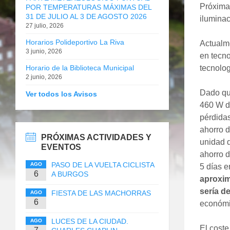
Próximam
POR TEMPERATURAS MÁXIMAS DEL
31 DE JULIO AL 3 DE AGOSTO 2026
iluminac
27 julio, 2026
Horarios Polideportivo La Riva
Actualm
3 junio, 2026
en tecno
Horario de la Biblioteca Municipal
tecnolog
2 junio, 2026
Dado qu
Ver todos los Avisos
460 W d
pérdidas
ahorro d
PRÓXIMAS ACTIVIDADES Y
unidad q
EVENTOS
ahorro d
PASO DE LA VUELTA CICLISTA
AGO
5 días 
6
A BURGOS
aproxi
sería d
FIESTA DE LAS MACHORRAS
AGO
6
económi
LUCES DE LA CIUDAD.
AGO
El coste