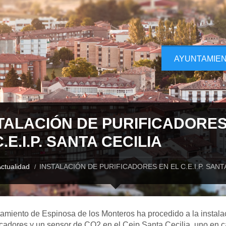
AYUNTAMIE
TALACIÓN DE PURIFICADORES
C.E.I.P. SANTA CECILIA
ctualidad
INSTALACIÓN DE PURIFICADORES EN EL C.E.I.P. SANT
amiento de Espinosa de los Monteros ha procedido a la instala
icadores y un sensor de CO2 en el Ceip Santa Cecilia, uno en 