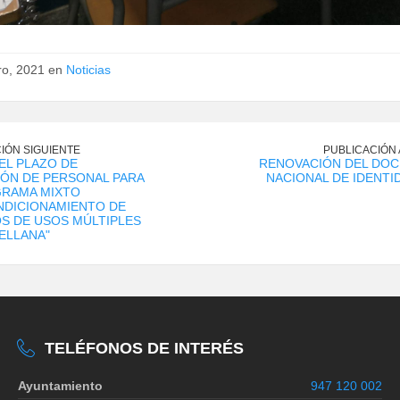
ro, 2021 en
Noticias
IÓN SIGUIENTE
PUBLICACIÓN
DEL PLAZO DE
RENOVACIÓN DEL DO
ÓN DE PERSONAL PARA
NACIONAL DE IDENTID
GRAMA MIXTO
NDICIONAMIENTO DE
OS DE USOS MÚLTIPLES
ELLANA"
TELÉFONOS DE INTERÉS
Ayuntamiento
947 120 002