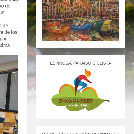
uno de
 un
a de
re de los
por
óxima
ESPINOSA, PARAÍSO CICLISTA