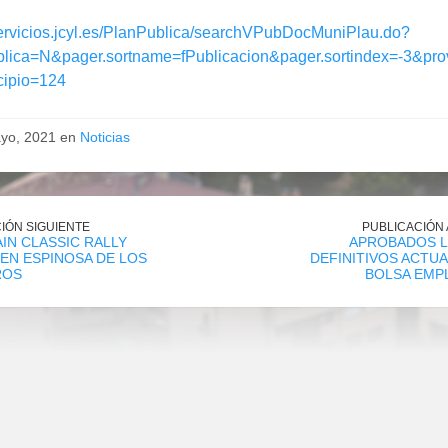
/servicios.jcyl.es/PlanPublica/searchVPubDocMuniPlau.do?
blica=N&pager.sortname=fPublicacion&pager.sortindex=-3&pro
ipio=124
yo, 2021 en
Noticias
IÓN SIGUIENTE
PUBLICACIÓN
PAIN CLASSIC RALLY
APROBADOS L
EN ESPINOSA DE LOS
DEFINITIVOS ACTU
ROS
BOLSA EMP