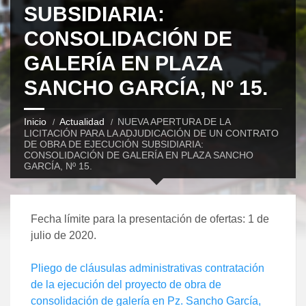
SUBSIDIARIA:
CONSOLIDACIÓN DE
GALERÍA EN PLAZA
SANCHO GARCÍA, Nº 15.
Inicio
Actualidad
NUEVA APERTURA DE LA
LICITACIÓN PARA LA ADJUDICACIÓN DE UN CONTRATO
DE OBRA DE EJECUCIÓN SUBSIDIARIA:
CONSOLIDACIÓN DE GALERÍA EN PLAZA SANCHO
GARCÍA, Nº 15.
Fecha límite para la presentación de ofertas: 1 de
julio de 2020.
Pliego de cláusulas administrativas contratación
de la ejecución del proyecto de obra de
consolidación de galería en Pz. Sancho García,