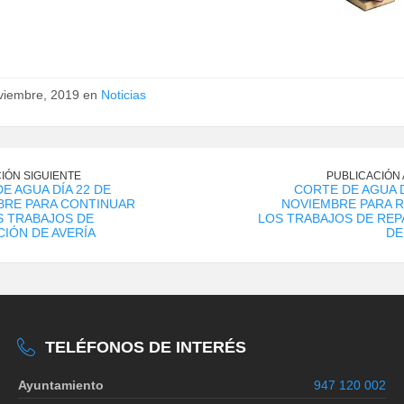
viembre, 2019 en
Noticias
IÓN SIGUIENTE
PUBLICACIÓN
E AGUA DÍA 22 DE
CORTE DE AGUA D
BRE PARA CONTINUAR
NOVIEMBRE PARA 
S TRABAJOS DE
LOS TRABAJOS DE REP
IÓN DE AVERÍA
DE
TELÉFONOS DE INTERÉS
Ayuntamiento
947 120 002