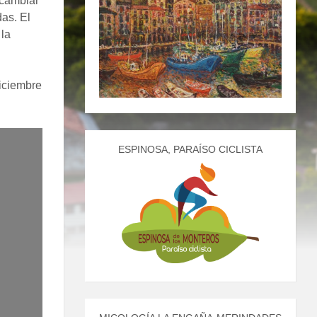
rcambiar
das. El
 la
diciembre
ESPINOSA, PARAÍSO CICLISTA