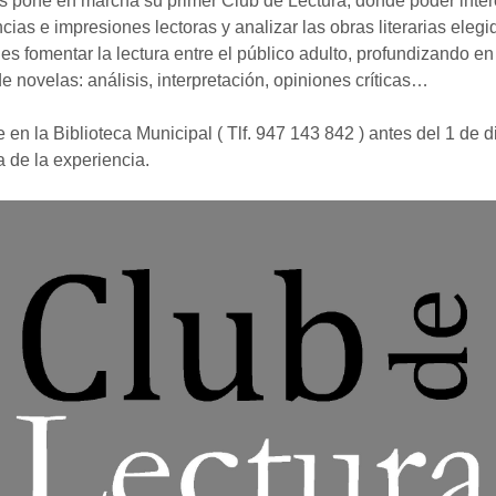
s pone en marcha su primer Club de Lectura, donde poder inte
cias e impresiones lectoras y analizar las obras literarias elegi
 es fomentar la lectura entre el público adulto, profundizando en
de novelas: análisis, interpretación, opiniones críticas…
 en la Biblioteca Municipal ( Tlf. 947 143 842 ) antes del 1 de 
ta de la experiencia.