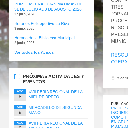
CONTR
POR TEMPERATURAS MÁXIMAS DEL
TRES
31 DE JULIO AL 3 DE AGOSTO 2026
JORNA
27 julio, 2026
PROCE
Horarios Polideportivo La Riva
RESOL
3 junio, 2026
PRESEN
Horario de la Biblioteca Municipal
MUNICI
2 junio, 2026
Ver todos los Avisos
RESOLU
OPERA
PRÓXIMAS ACTIVIDADES Y
8 oct
EVENTOS
XVII FERIA REGIONAL DE LA
AGO
8
MIEL DE BREZO
PUBLICAC
MERCADILLO DE SEGUNDA
AGO
PROCES
9
MANO
INGRESO
COMO P
EN GRU
XVII FERIA REGIONAL DE LA
AGO
M3,M2,M