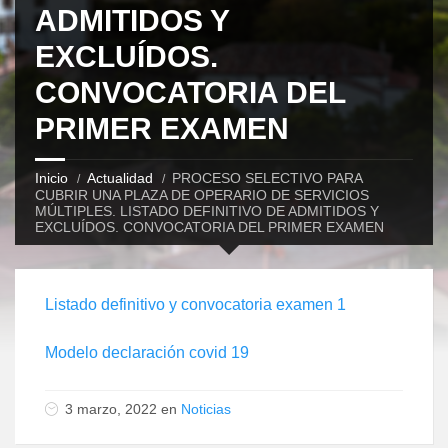
ADMITIDOS Y
EXCLUÍDOS.
CONVOCATORIA DEL
PRIMER EXAMEN
Inicio
Actualidad
PROCESO SELECTIVO PARA
CUBRIR UNA PLAZA DE OPERARIO DE SERVICIOS
MÚLTIPLES. LISTADO DEFINITIVO DE ADMITIDOS Y
EXCLUÍDOS. CONVOCATORIA DEL PRIMER EXAMEN
Listado definitivo y convocatoria examen 1
Modelo declaración covid 19
3 marzo, 2022 en
Noticias