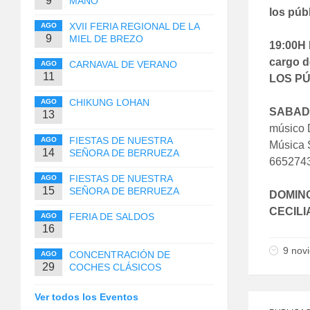
9
MANO
los púb
XVII FERIA REGIONAL DE LA
AGO
9
MIEL DE BREZO
19:00H
cargo d
CARNAVAL DE VERANO
AGO
11
LOS PÚ
CHIKUNG LOHAN
AGO
SABADO
13
músico D
FIESTAS DE NUESTRA
AGO
Música S
14
SEÑORA DE BERRUEZA
6652743
FIESTAS DE NUESTRA
AGO
15
SEÑORA DE BERRUEZA
DOMING
CECILIA
FERIA DE SALDOS
AGO
16
9 nov
CONCENTRACIÓN DE
AGO
29
COCHES CLÁSICOS
Ver todos los Eventos