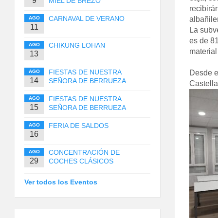
9
MIEL DE BREZO
recibirá
CARNAVAL DE VERANO
AGO
albañiler
11
La subve
es de 81
CHIKUNG LOHAN
AGO
material 
13
FIESTAS DE NUESTRA
AGO
Desde el
14
SEÑORA DE BERRUEZA
Castella
FIESTAS DE NUESTRA
AGO
15
SEÑORA DE BERRUEZA
FERIA DE SALDOS
AGO
16
CONCENTRACIÓN DE
AGO
29
COCHES CLÁSICOS
Ver todos los Eventos