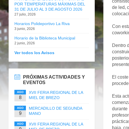
consisti
POR TEMPERATURAS MÁXIMAS DEL
de led, 
31 DE JULIO AL 3 DE AGOSTO 2026
colocaci
27 julio, 2026
Horarios Polideportivo La Riva
Con esta
3 junio, 2026
coworkin
Horario de la Biblioteca Municipal
2 junio, 2026
Dentro d
construi
Ver todos los Avisos
posterio
present
PRÓXIMAS ACTIVIDADES Y
El coste
EVENTOS
proceden
XVII FERIA REGIONAL DE LA
AGO
Esta ac
8
MIEL DE BREZO
comenzar
MERCADILLO DE SEGUNDA
AGO
durante
9
MANO
profesor
práctica
XVII FERIA REGIONAL DE LA
AGO
baja, co