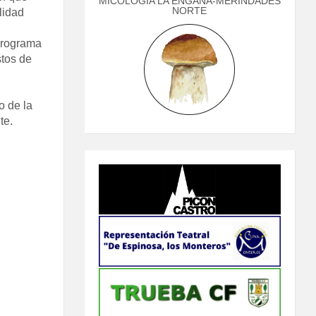
MICOLOGÍA LA ENGAÑA-MERINDADES
NORTE
lidad
 programa
stos de
o de la
te.