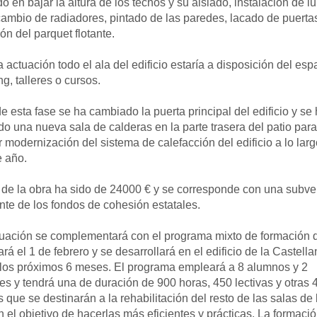
do en bajar la altura de los techos y su aislado, instalación de l
cambio de radiadores, pintado de las paredes, lacado de puerta
ón del parquet flotante.
 actuación todo el ala del edificio estaría a disposición del esp
g, talleres o cursos.
e esta fase se ha cambiado la puerta principal del edificio y se
do una nueva sala de calderas en la parte trasera del patio par
r modernización del sistema de calefacción del edificio a lo larg
e año.
 de la obra ha sido de 24000 € y se corresponde con una subv
te de los fondos de cohesión estatales.
tuación se complementará con el programa mixto de formación 
á el 1 de febrero y se desarrollará en el edificio de la Castella
 los próximos 6 meses. El programa empleará a 8 alumnos y 2
es y tendrá una de duración de 900 horas, 450 lectivas y otras 
s que se destinarán a la rehabilitación del resto de las salas de 
n el objetivo de hacerlas más eficientes y prácticas. La formaci