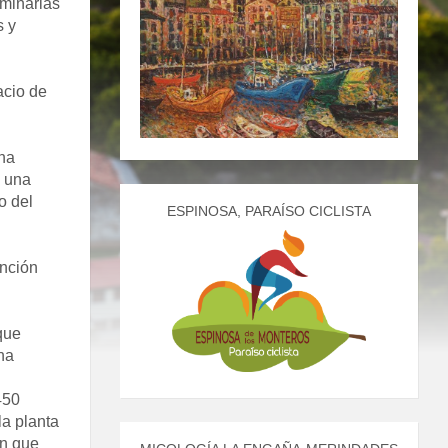
uminarias
s y
acio de
 ha
a una
o del
ESPINOSA, PARAÍSO CICLISTA
ención
que
na
450
la planta
ón que