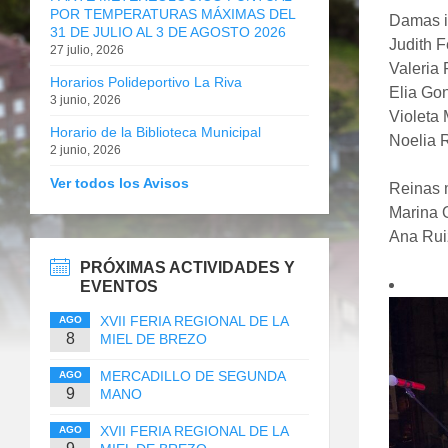
POR TEMPERATURAS MÁXIMAS DEL
Damas in
31 DE JULIO AL 3 DE AGOSTO 2026
Judith 
27 julio, 2026
Valeria
Horarios Polideportivo La Riva
Elia Go
3 junio, 2026
Violeta 
Horario de la Biblioteca Municipal
Noelia 
2 junio, 2026
Ver todos los Avisos
Reinas 
Marina 
Ana Rui
PRÓXIMAS ACTIVIDADES Y
EVENTOS
XVII FERIA REGIONAL DE LA
AGO
8
MIEL DE BREZO
MERCADILLO DE SEGUNDA
AGO
9
MANO
XVII FERIA REGIONAL DE LA
AGO