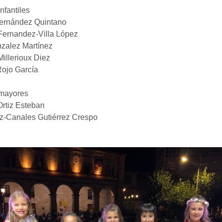
fantiles
Fernández Quintano
 Fernandez-Villa López
nzalez Martínez
Millerioux Diez
Rojo García
mayores
Ortiz Esteban
z-Canales Gutiérrez Crespo