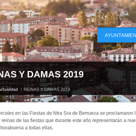
AYUNTAMIE
NAS Y DAMAS 2019
ctualidad
REINAS Y DAMAS 2019
rcoles en las Fiestas de Ntra Sra de Berrueza se proclamaron 
reinas de las fiestas que durante este año representarán a nue
nhorabuena a todas ellas.