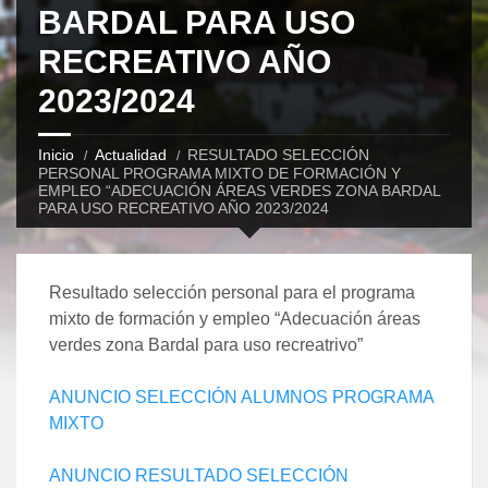
BARDAL PARA USO
RECREATIVO AÑO
2023/2024
Inicio
Actualidad
RESULTADO SELECCIÓN
PERSONAL PROGRAMA MIXTO DE FORMACIÓN Y
EMPLEO “ADECUACIÓN ÁREAS VERDES ZONA BARDAL
PARA USO RECREATIVO AÑO 2023/2024
Resultado selección personal para el programa
mixto de formación y empleo “Adecuación áreas
verdes zona Bardal para uso recreatrivo”
ANUNCIO SELECCIÓN ALUMNOS PROGRAMA
MIXTO
ANUNCIO RESULTADO SELECCIÓN