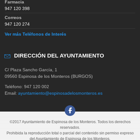
Farmacia
947 120 398
Correos
947 120 274
Ver más Teléfonos de Interés
DIRECCIÓN DEL AYUNTAMIENTO
C/ Plaza Sancho García, 1
09560 Espinosa de los Monteros (BURGOS)
Teléfono: 947 120 002
Email:
ayuntamiento@espinosadelosmonteros.es
©2017 Ayuntamiento de Espinosa de los Monteros. Todos los derechos
reservados.
Prohibida la reproducción total o parcial del contenido sin permiso expreso
del Ayuntamiento de Espinosa de los Monteros.