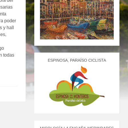
bra del
sarias
nta
ra poder
s y hall
les,
go
n todas
ESPINOSA, PARAÍSO CICLISTA