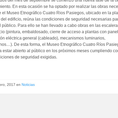
dos del mes de septiembre se comenzó una nueva fase de la o
ento. En esta ocasión se ha optado por realizar las obras nece
 el Museo Etnográfico Cuatro Rios Pasiegos, ubicado en la pla
 del edificio, reúna las condiciones de seguridad necesarias pa
al público. Para ello se han llevado a cabo obras en las escalera
icio (pintura, embaldosado, cierre de acceso a plantas con pane
ión eléctrica general (cableado), mecanismos luminarios,
os…). De esta forma, el Museo Etnográfico Cuatro Ríos Pasie
a estar abierto al público en los próximos meses cumpliendo co
iciones de seguridad exigidas.
ero, 2017
en
Noticias