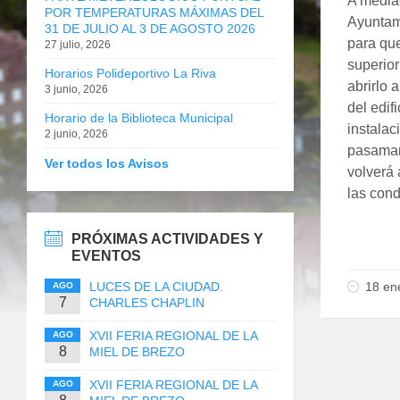
A media
POR TEMPERATURAS MÁXIMAS DEL
Ayuntami
31 DE JULIO AL 3 DE AGOSTO 2026
para que
27 julio, 2026
superior
Horarios Polideportivo La Riva
abrirlo 
3 junio, 2026
del edif
Horario de la Biblioteca Municipal
instalac
2 junio, 2026
pasaman
Ver todos los Avisos
volverá 
las cond
PRÓXIMAS ACTIVIDADES Y
EVENTOS
LUCES DE LA CIUDAD.
18 en
AGO
7
CHARLES CHAPLIN
XVII FERIA REGIONAL DE LA
AGO
8
MIEL DE BREZO
XVII FERIA REGIONAL DE LA
AGO