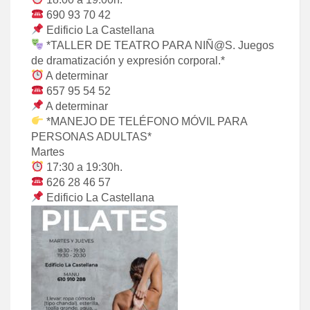
690 93 70 42
Edificio La Castellana
*TALLER DE TEATRO PARA NIÑ@S. Juegos
de dramatización y expresión corporal.*
A determinar
657 95 54 52
A determinar
*MANEJO DE TELÉFONO MÓVIL PARA
PERSONAS ADULTAS*
Martes
17:30 a 19:30h.
626 28 46 57
Edificio La Castellana