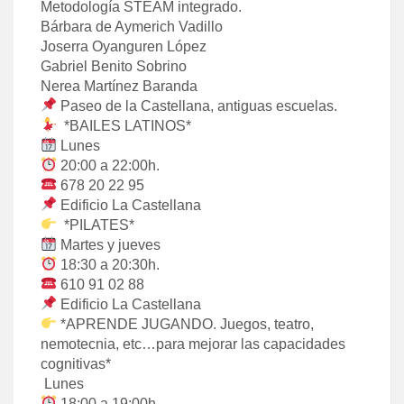
Metodología STEAM integrado.
Bárbara de Aymerich Vadillo
Joserra Oyanguren López
Gabriel Benito Sobrino
Nerea Martínez Baranda
Paseo de la Castellana, antiguas escuelas.
*BAILES LATINOS*
Lunes
20:00 a 22:00h.
678 20 22 95
Edificio La Castellana
*PILATES*
Martes y jueves
18:30 a 20:30h.
610 91 02 88
Edificio La Castellana
*APRENDE JUGANDO. Juegos, teatro,
nemotecnia, etc…para mejorar las capacidades
cognitivas*
Lunes
18:00 a 19:00h.