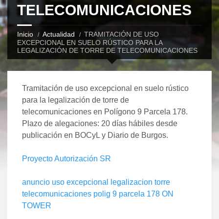
TELECOMUNICACIONES
Inicio
Actualidad
TRAMITACIÓN DE USO
EXCEPCIONAL EN SUELO RÚSTICO PARA LA
LEGALIZACIÓN DE TORRE DE TELECOMUNICACIONES
Tramitación de uso excepcional en suelo rústico
para la legalización de torre de
telecomunicaciones en Polígono 9 Parcela 178.
Plazo de alegaciones: 20 días hábiles desde
publicación en BOCyL y Diario de Burgos.
Proyecto Autorización SR
anuncio uso excepcional legalizacion torre
telecomunicaciones polig 9 parcela 178 ON
TOWER