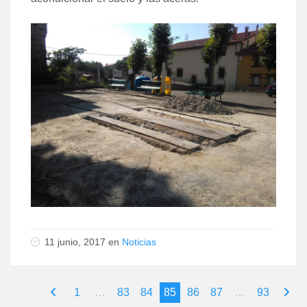
11 junio, 2017
en
Noticias
1
…
83
84
85
86
87
…
93