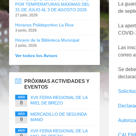
La guar
POR TEMPERATURAS MÁXIMAS DEL
31 DE JULIO AL 3 DE AGOSTO 2026
de septi
27 julio, 2026
Horarios Polideportivo La Riva
La apert
3 junio, 2026
COVID-
Horario de la Biblioteca Municipal
2 junio, 2026
Las insc
correo 
Ver todos los Avisos
Se deber
declarac
PRÓXIMAS ACTIVIDADES Y
EVENTOS
Solicitu
XVII FERIA REGIONAL DE LA
AGO
8
MIEL DE BREZO
Declarac
MERCADILLO DE SEGUNDA
AGO
9
MANO
Autoriz
XVII FERIA REGIONAL DE LA
AGO
CALEND