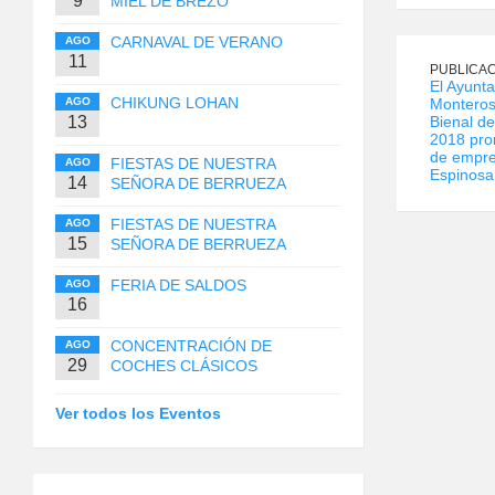
9
MIEL DE BREZO
CARNAVAL DE VERANO
AGO
11
PUBLICAC
El Ayunt
CHIKUNG LOHAN
AGO
Monteros
13
Bienal d
2018 pro
de empre
FIESTAS DE NUESTRA
AGO
Espinosa
14
SEÑORA DE BERRUEZA
FIESTAS DE NUESTRA
AGO
15
SEÑORA DE BERRUEZA
FERIA DE SALDOS
AGO
16
CONCENTRACIÓN DE
AGO
29
COCHES CLÁSICOS
Ver todos los Eventos