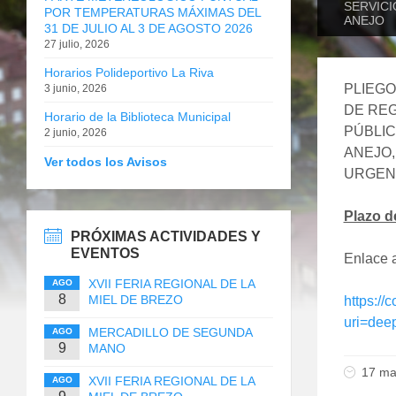
SERVICI
POR TEMPERATURAS MÁXIMAS DEL
ANEJO
31 DE JULIO AL 3 DE AGOSTO 2026
27 julio, 2026
Horarios Polideportivo La Riva
PLIEGO
3 junio, 2026
DE REG
Horario de la Biblioteca Municipal
PÚBLIC
2 junio, 2026
ANEJO,
Ver todos los Avisos
URGEN
Plazo de
PRÓXIMAS ACTIVIDADES Y
EVENTOS
Enlace a
XVII FERIA REGIONAL DE LA
AGO
8
MIEL DE BREZO
https://
uri=dee
MERCADILLO DE SEGUNDA
AGO
9
MANO
17 ma
XVII FERIA REGIONAL DE LA
AGO