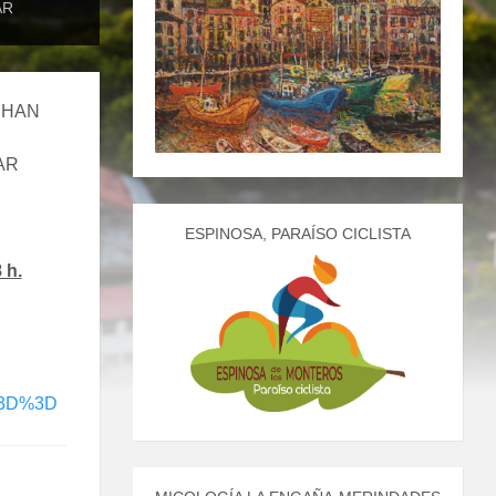
AR
 HAN
AR
ESPINOSA, PARAÍSO CICLISTA
 h.
Q%3D%3D