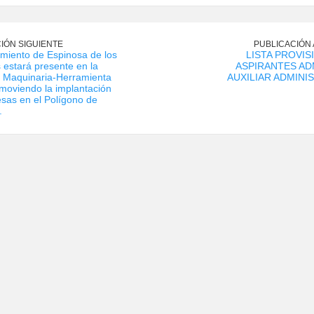
IÓN SIGUIENTE
PUBLICACIÓN
amiento de Espinosa de los
LISTA PROVIS
 estará presente en la
ASPIRANTES AD
e Maquinaria-Herramienta
AUXILIAR ADMINI
moviendo la implantación
sas en el Polígono de
.