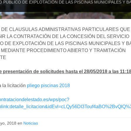
O PÚBLICO DE EXPLOTACIÓN DE LAS PISCINAS MUNICIPALES Y B
 DE CLAUSULAS ADMINISTRATIVAS PARTICULARES QUE
IR LA CONTRATACIÓN DE LA CONCESIÓN DEL SERVICIO
O DE EXPLOTACIÓN DE LAS PISCINAS MUNICIPALES Y B
 MEDIANTE PROCEDIMIENTO ABIERTO Y TRAMITACIÓN
TE
 presentación de solicitudes hasta el 28/05/2018 a las 11:18
 la licitación
pliego piscinas 2018
contrataciondelestado.es/wps/poc?
plink:detalle_licitacion&idEvl=cLQy56DI3Touf4aBO%2BvQl
yo, 2018 en
Noticias