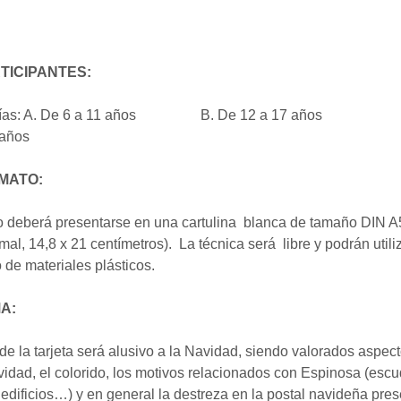
RTICIPANTES:
orías: A. De 6 a 11 años B. De 12 a 17 años 
 años
RMATO:
jo deberá presentarse en una cartulina blanca de tamaño DIN A
rmal, 14,8 x 21 centímetros). La técnica será libre y podrán utili
o de materiales plásticos.
MA:
de la tarjeta será alusivo a la Navidad, siendo valorados aspe
ividad, el colorido, los motivos relacionados con Espinosa (escu
 edificios…) y en general la destreza en la postal navideña pre