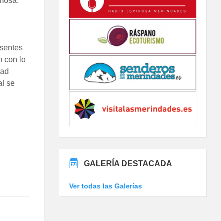
inosa.
esentes
 con lo
dad
al se
GALERÍA DESTACADA
Ver todas las Galerías