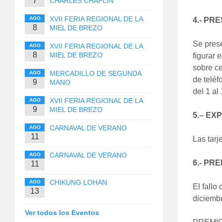
7
CHARLES CHAPLIN
XVII FERIA REGIONAL DE LA
AGO
4.- PR
8
MIEL DE BREZO
Se pres
XVII FERIA REGIONAL DE LA
AGO
8
MIEL DE BREZO
figurar 
sobre ce
MERCADILLO DE SEGUNDA
AGO
de teléf
9
MANO
del 1 al
XVII FERIA REGIONAL DE LA
AGO
9
MIEL DE BREZO
5.– EX
CARNAVAL DE VERANO
AGO
11
Las tarj
CARNAVAL DE VERANO
AGO
6.- PRE
11
CHIKUNG LOHAN
AGO
El fallo
13
diciem
Ver todos los Eventos