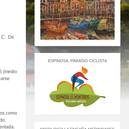
C. De
ESPINOSA, PARAÍSO CICLISTA
5 (medio
zarse
ctos como
do,
sentada.