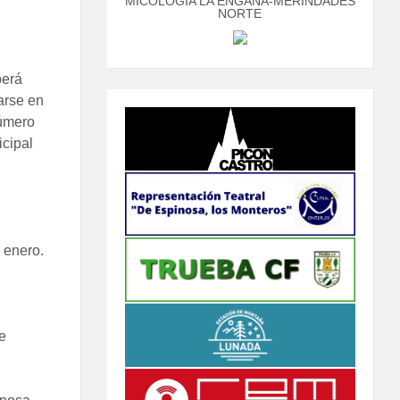
MICOLOGÍA LA ENGAÑA-MERINDADES
NORTE
berá
garse en
número
icipal
 enero.
e