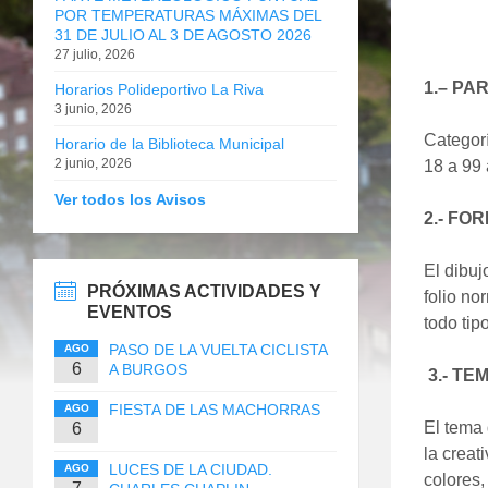
POR TEMPERATURAS MÁXIMAS DEL
31 DE JULIO AL 3 DE AGOSTO 2026
27 julio, 2026
1.– PA
Horarios Polideportivo La Riva
3 junio, 2026
Categ
Horario de la Biblioteca Municipal
2 junio, 2026
18 a 99
Ver todos los Avisos
2.- FO
El dibu
PRÓXIMAS ACTIVIDADES Y
folio no
EVENTOS
todo tip
PASO DE LA VUELTA CICLISTA
AGO
6
A BURGOS
3.- TE
FIESTA DE LAS MACHORRAS
AGO
El tema 
6
la creat
LUCES DE LA CIUDAD.
AGO
colores,