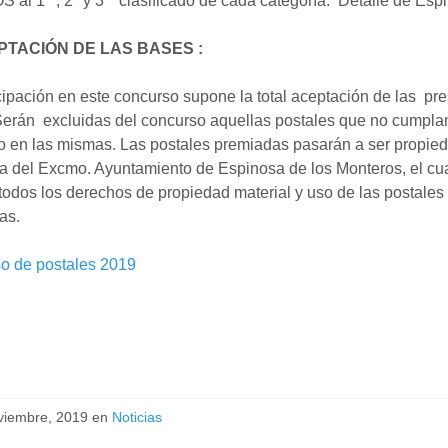
S al 1
, 2º y 3
clasificado de cada categoría: Detalle de Esp
EPTACIÓN DE LAS BASES :
cipación en este concurso supone la total aceptación de las pr
Serán excluidas del concurso aquellas postales que no cumplan
o en las mismas. Las postales premiadas pasarán a ser propie
a del Excmo. Ayuntamiento de Espinosa de los Monteros, el cu
todos los derechos de propiedad material y uso de las postales
as.
o de postales 2019
viembre, 2019 en
Noticias