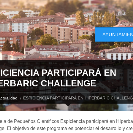
AYUNTAMIE
ICIENCIA PARTICIPARÁ EN
ERBARIC CHALLENGE
ctualidad
ESPICIENCIA PARTICIPARÁ EN HIPERBARIC CHALLEN
la de Pequeños Científicos Espiciencia participará en Hiperba
e. El objetivo de este programa es potenciar el desarrollo y cre