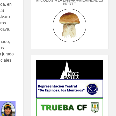
MICOLOGÍA LA ENGAÑA-MERINDADES
NORTE
nda, en
IES
Álvaro
tros
zcaya.
inado,
sos
n jurado
ciales,