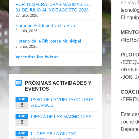
de los j
POR TEMPERATURAS MÁXIMAS DEL
31 DE JULIO AL 3 DE AGOSTO 2026
tecnológ
27 julio, 2026
El equip
Horarios Polideportivo La Riva
3 junio, 2026
MENTO
•NEREA
Horario de la Biblioteca Municipal
2 junio, 2026
PILOTO
Ver todos los Avisos
•EZEQU
•IRENE,
•JON, J
PRÓXIMAS ACTIVIDADES Y
EVENTOS
COACH
•EFRÉN
PASO DE LA VUELTA CICLISTA
AGO
6
A BURGOS
Este des
FIESTA DE LAS MACHORRAS
AGO
coche de
6
Deportes
LUCES DE LA CIUDAD.
AGO