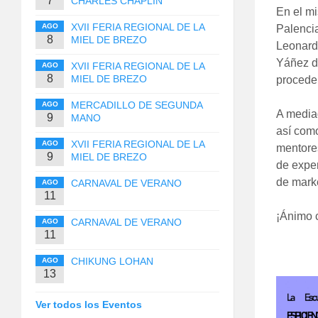
7
CHARLES CHAPLIN
En el mi
XVII FERIA REGIONAL DE LA
AGO
Palenci
8
MIEL DE BREZO
Leonardo
Yáñez d
XVII FERIA REGIONAL DE LA
AGO
8
MIEL DE BREZO
proceden
MERCADILLO DE SEGUNDA
AGO
A mediad
9
MANO
así como
XVII FERIA REGIONAL DE LA
AGO
mentores
9
MIEL DE BREZO
de exper
de marke
CARNAVAL DE VERANO
AGO
11
¡Ánimo 
CARNAVAL DE VERANO
AGO
11
CHIKUNG LOHAN
AGO
13
Ver todos los Eventos