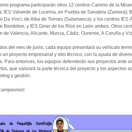
smo programa participarán otros 12 centros Camino de la Mira
a; IES Valverde de Lucerna, en Puebla de Sanabria (Zamora); 
 Da Vinci, de Alba de Tormes (Salamanca); y los centros IES 
e Bembibre, y IES Giner de los Ríos en León ambos. Otros cen
 de Valencia, Alicante, Murcia, Cádiz, Ourense, A Coruña y Vi
os del mes de junio, cada equipo presentará su vehículo term
 un proyecto empresarial y otro técnico, con la ayuda de diver
. Para entonces, los equipos defenderán sus proyectos ante u
tos, que valorará la parte técnica del proyecto y los aspectos so
ting y gestión.
campeones!