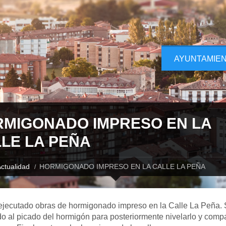
AYUNTAMIE
MIGONADO IMPRESO EN LA
LE LA PEÑA
ctualidad
HORMIGONADO IMPRESO EN LA CALLE LA PEÑA
ejecutado obras de hormigonado impreso en la Calle La Peña. 
o al picado del hormigón para posteriormente nivelarlo y compa