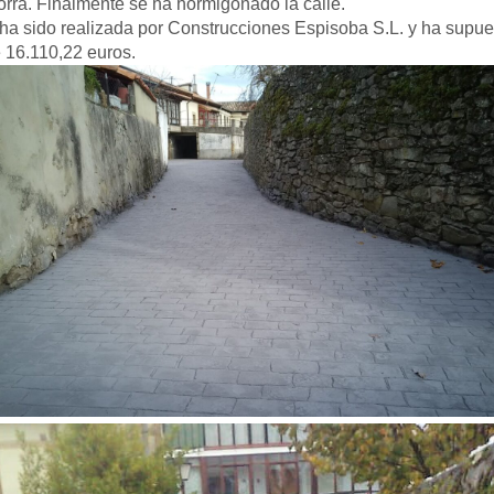
rra. Finalmente se ha hormigonado la calle.
ha sido realizada por Construcciones Espisoba S.L. y ha supue
 16.110,22 euros.