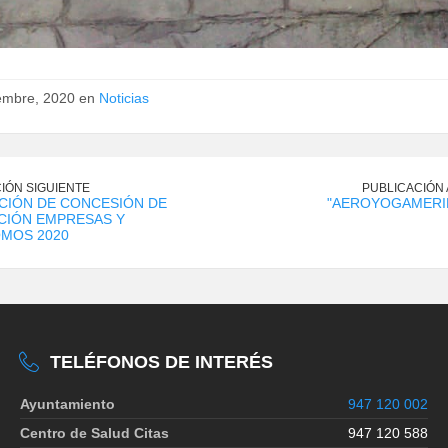
iembre, 2020 en
Noticias
IÓN SIGUIENTE
PUBLICACIÓN
CIÓN DE CONCESIÓN DE
"AEROYOGAMERI
CIÓN EMPRESAS Y
MOS 2020
TELÉFONOS DE INTERÉS
Ayuntamiento
947 120 002
Centro de Salud Citas
947 120 588