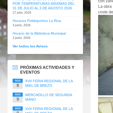
con zaho
POR TEMPERATURAS MÁXIMAS DEL
La obra 
31 DE JULIO AL 3 DE AGOSTO 2026
coste de
27 julio, 2026
Horarios Polideportivo La Riva
3 junio, 2026
Horario de la Biblioteca Municipal
2 junio, 2026
Ver todos los Avisos
PRÓXIMAS ACTIVIDADES Y
EVENTOS
XVII FERIA REGIONAL DE LA
AGO
8
MIEL DE BREZO
MERCADILLO DE SEGUNDA
AGO
9
MANO
XVII FERIA REGIONAL DE LA
AGO