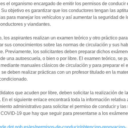
es el organismo encargado de emitir los permisos de conducir 
Su objetivo es garantizar que los conductores tengan las aptit
as para manejar los vehículos y así aumentar la seguridad de l
onductores y viandantes.
o, los aspirantes realizan un examen teórico y otro práctico para
r sus conocimientos sobre las normas de circulación y sus hab
te. Previamente, los solicitantes deben preparar dichos exámen
 de una autoescuela, o bien o por libre. El examen teórico, se 
 mediante manuales clásicos de circulación y para preparar el
, se deben realizar prácticas con un profesor titulado en la mate
condicionado.
idatos que acuden por libre, deben solicitar la realización de l
 En el siguiente enlace encontrará toda la información relativa 
iento administrativo para solicitar el permiso de conducir y la
l COVID-19 que hay que seguir para presentarse a los exámene
sede.dgt.gob.es/es/permisos-de-conducir/obtencion-renovacion-