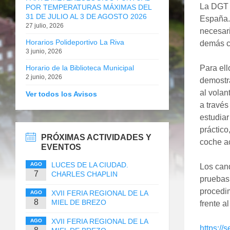
La DGT 
POR TEMPERATURAS MÁXIMAS DEL
31 DE JULIO AL 3 DE AGOSTO 2026
España. 
27 julio, 2026
necesari
Horarios Polideportivo La Riva
demás c
3 junio, 2026
Horario de la Biblioteca Municipal
Para ell
2 junio, 2026
demostra
al volan
Ver todos los Avisos
a través
estudiar
práctico
PRÓXIMAS ACTIVIDADES Y
coche a
EVENTOS
LUCES DE LA CIUDAD.
AGO
Los cand
7
CHARLES CHAPLIN
pruebas.
procedim
XVII FERIA REGIONAL DE LA
AGO
8
MIEL DE BREZO
frente a
XVII FERIA REGIONAL DE LA
AGO
https://