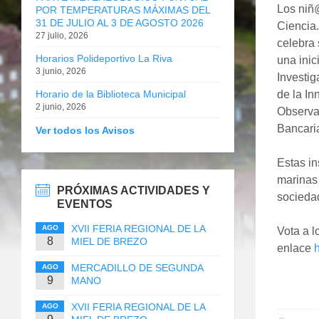
Los niñ@
POR TEMPERATURAS MÁXIMAS DEL
31 DE JULIO AL 3 DE AGOSTO 2026
Ciencia.
27 julio, 2026
celebra 
Horarios Polideportivo La Riva
una inic
3 junio, 2026
Investig
Horario de la Biblioteca Municipal
de la In
2 junio, 2026
Observac
Bancaria
Ver todos los Avisos
Estas in
marinas 
PRÓXIMAS ACTIVIDADES Y
socieda
EVENTOS
XVII FERIA REGIONAL DE LA
AGO
Vota a l
8
MIEL DE BREZO
enlace
h
MERCADILLO DE SEGUNDA
AGO
9
MANO
XVII FERIA REGIONAL DE LA
AGO