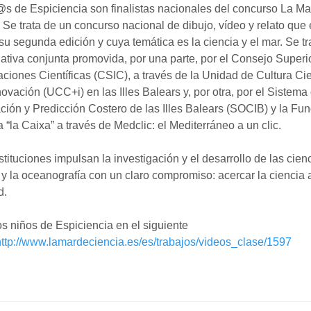
s de Espiciencia son finalistas nacionales del concurso La Ma
 Se trata de un concurso nacional de dibujo, vídeo y relato que
su segunda edición y cuya temática es la ciencia y el mar. Se tr
iativa conjunta promovida, por una parte, por el Consejo Superi
aciones Científicas (CSIC), a través de la Unidad de Cultura Cien
novación (UCC+i) en las Illes Balears y, por otra, por el Sistema
ión y Predicción Costero de las Illes Balears (SOCIB) y la Fu
 “la Caixa” a través de Medclic: el Mediterráneo a un clic.
stituciones impulsan la investigación y el desarrollo de las cien
y la oceanografía con un claro compromiso: acercar la ciencia a
d.
os niños de Espiciencia en el siguiente
ttp://www.lamardeciencia.es/es/trabajos/videos_clase/1597