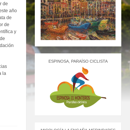
r de
 este año
ata de
or de
tífica y
 de
ndación
ESPINOSA, PARAÍSO CICLISTA
cias
 la