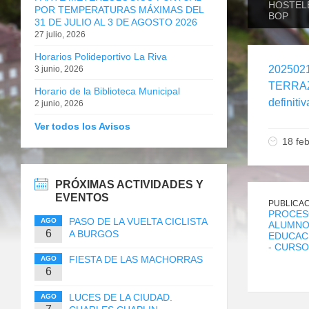
HOSTELE
POR TEMPERATURAS MÁXIMAS DEL
BOP
31 DE JULIO AL 3 DE AGOSTO 2026
27 julio, 2026
Horarios Polideportivo La Riva
202502
3 junio, 2026
TERRAZA
Horario de la Biblioteca Municipal
definiti
2 junio, 2026
Ver todos los Avisos
18 fe
PRÓXIMAS ACTIVIDADES Y
EVENTOS
PUBLICAC
PROCESO
PASO DE LA VUELTA CICLISTA
AGO
ALUMNO
6
A BURGOS
EDUCACI
- CURSO
FIESTA DE LAS MACHORRAS
AGO
6
LUCES DE LA CIUDAD.
AGO