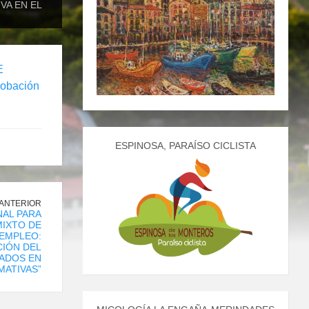
VA EN EL
E
obación
ESPINOSA, PARAÍSO CICLISTA
 ANTERIOR
AL PARA
IXTO DE
EMPLEO:
IÓN DEL
ADOS EN
MATIVAS”