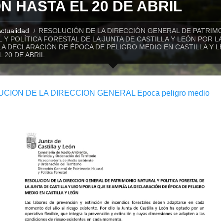
N HASTA EL 20 DE ABRIL
ctualidad
RESOLUCIÓN DE LA DIRECCIÓN GENERAL DE PATRIM
 Y POLÍTICA FORESTAL DE LA JUNTA DE CASTILLA Y LEÓN POR L
LA DECLARACIÓN DE ÉPOCA DE PELIGRO MEDIO EN CASTILLA Y 
L 20 DE ABRIL
CION DE LA DIRECCION GENERAL Epoca peligro medio